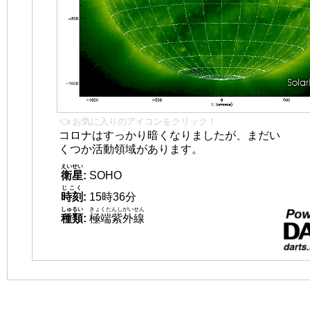
👈 お気に入りのアイコンをクリック！
コロナはすっかり暗くなりましたが、まだい
くつか活動領域があります。
えいせい
衛星
:
SOHO
じこく
時刻
:
15時36分
しゅるい
きょくたんしがいせん
種類
:
極端紫外線