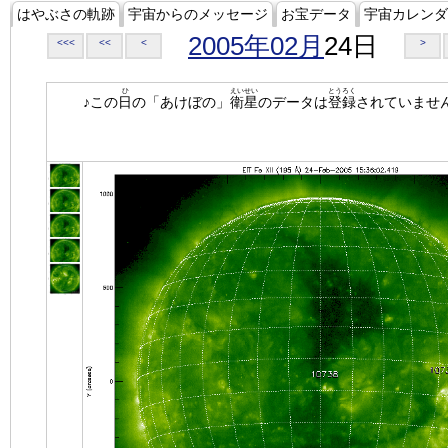
はやぶさの軌跡
宇宙からのメッセージ
お宝データ
宇宙カレンダ
2005年02月
24日
<<<
<<
<
>
ひ
えいせい
とうろく
♪この
日
の「あけぼの」
衛星
のデータは
登録
されていませ