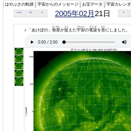
はやぶさの軌跡
宇宙からのメッセージ
お宝データ
宇宙カレンダ
2005年02月
21日
<<<
<<
<
>
えいせい
とら
うちゅう
でんぱ
おと
♪ 「あけぼの」
衛星
が
捉
えた
宇宙
の
電波
を
音
にしました。