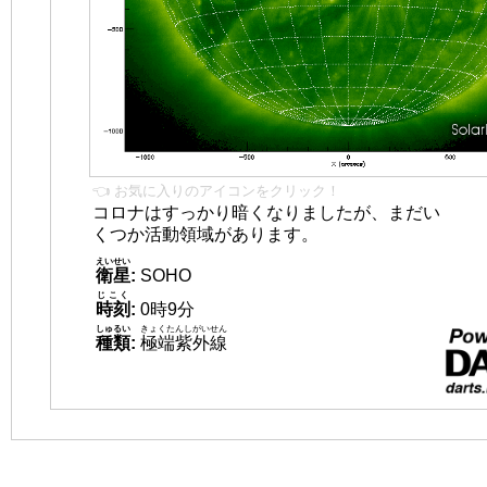
👈 お気に入りのアイコンをクリック！
コロナはすっかり暗くなりましたが、まだい
くつか活動領域があります。
えいせい
衛星
:
SOHO
じこく
時刻
:
0時9分
しゅるい
きょくたんしがいせん
種類
:
極端紫外線