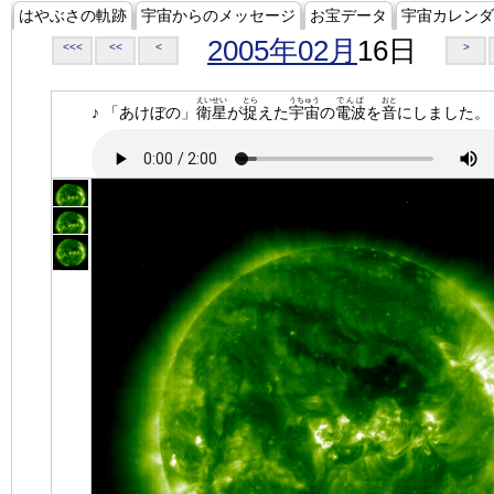
はやぶさの軌跡
宇宙からのメッセージ
お宝データ
宇宙カレンダ
2005年02月
16日
<<<
<<
<
>
えいせい
とら
うちゅう
でんぱ
おと
♪ 「あけぼの」
衛星
が
捉
えた
宇宙
の
電波
を
音
にしました。