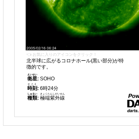
👈 お気に入りのアイコンをクリック！
北半球に広がるコロナホール(黒い部分)が特
徴的です。
えいせい
衛星
:
SOHO
じこく
時刻
:
6時24分
しゅるい
きょくたんしがいせん
種類
:
極端紫外線