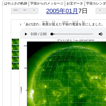
はやぶさの軌跡
宇宙からのメッセージ
お宝データ
宇宙カレンダ
2005年01月
7日
<<<
<<
<
>
えいせい
とら
うちゅう
でんぱ
おと
♪ 「あけぼの」
衛星
が
捉
えた
宇宙
の
電波
を
音
にしました。