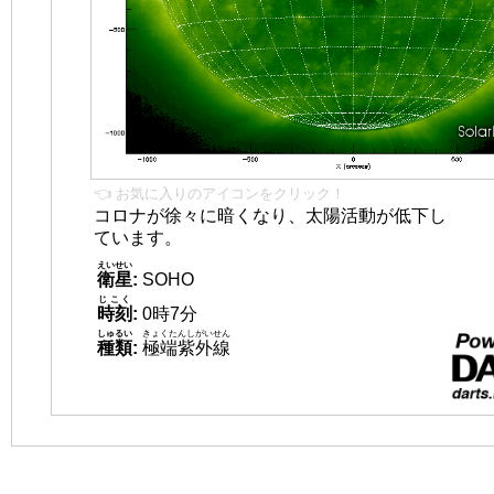
👈 お気に入りのアイコンをクリック！
コロナが徐々に暗くなり、太陽活動が低下し
ています。
えいせい
衛星
:
SOHO
じこく
時刻
:
0時7分
しゅるい
きょくたんしがいせん
種類
:
極端紫外線