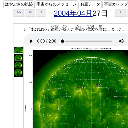
はやぶさの軌跡
宇宙からのメッセージ
お宝データ
宇宙カレンダ
2004年04月
27日
<<<
<<
<
>
えいせい
とら
うちゅう
でんぱ
おと
♪ 「あけぼの」
衛星
が
捉
えた
宇宙
の
電波
を
音
にしました。