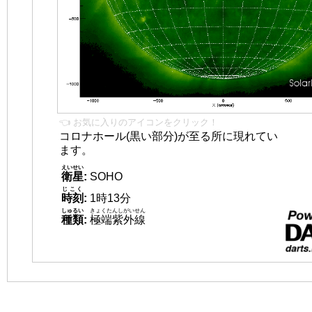
👈 お気に入りのアイコンをクリック！
コロナホール(黒い部分)が至る所に現れてい
ます。
えいせい
衛星
:
SOHO
じこく
時刻
:
1時13分
しゅるい
きょくたんしがいせん
種類
:
極端紫外線