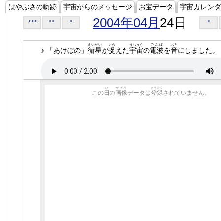
はやぶさの軌跡
宇宙からのメッセージ
お宝データ
宇宙カレンダ
2004年04月
24日
<<<
<<
<
>
えいせい
とら
うちゅう
でんぱ
おと
♪ 「あけぼの」
衛星
が
捉
えた
宇宙
の
電波
を
音
にしました。
ひ
がぞう
とうろく
この
日
の
画像
データは
登録
されていません。