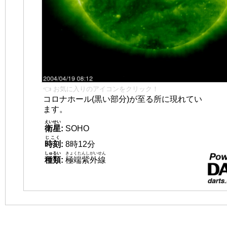
👈 お気に入りのアイコンをクリック！
コロナホール(黒い部分)が至る所に現れてい
ます。
えいせい
衛星
:
SOHO
じこく
時刻
:
8時12分
しゅるい
きょくたんしがいせん
種類
:
極端紫外線