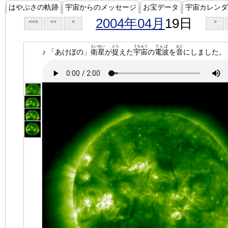
はやぶさの軌跡
宇宙からのメッセージ
お宝データ
宇宙カレンダ
2004年04月
19日
<<<
<<
<
>
えいせい
とら
うちゅう
でんぱ
おと
♪ 「あけぼの」
衛星
が
捉
えた
宇宙
の
電波
を
音
にしました。