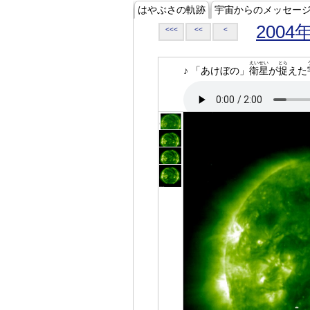
はやぶさの軌跡
宇宙からのメッセー
2004
<<<
<<
<
えいせい
とら
♪ 「あけぼの」
衛星
が
捉
えた