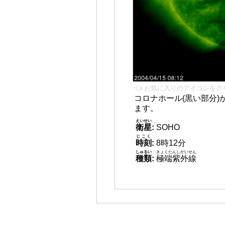
👈 お気に入りのアイコンをク
コロナホール(黒い部分)
ます。
えいせい
衛星
:
SOHO
じこく
時刻
:
8時12分
しゅるい
きょくたんしがいせん
種類
:
極端紫外線