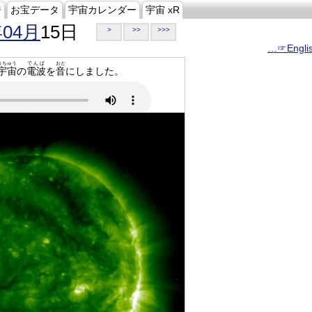
ジ
お宝データ
宇宙カレンダー
宇宙 xR
年04月
15日
>
>>
>>>
…☞Engli
うちゅう
でんぱ
おと
宇宙
の
電波
を
音
にしました。