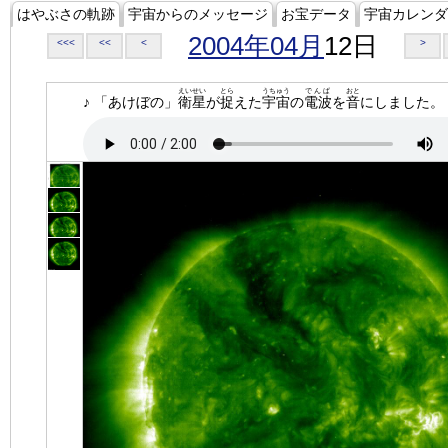
はやぶさの軌跡
宇宙からのメッセージ
お宝データ
宇宙カレンダ
2004年04月
12日
<<<
<<
<
>
えいせい
とら
うちゅう
でんぱ
おと
♪ 「あけぼの」
衛星
が
捉
えた
宇宙
の
電波
を
音
にしました。