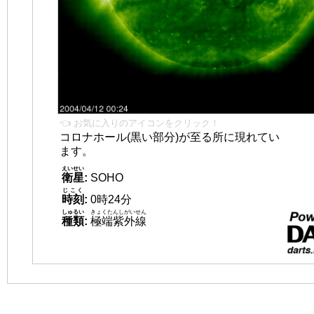
👈 お気に入りのアイコンをクリック！
コロナホール(黒い部分)が至る所に現れてい
ます。
えいせい
衛星
:
SOHO
じこく
時刻
:
0時24分
しゅるい
きょくたんしがいせん
種類
:
極端紫外線