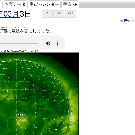
ジ
お宝データ
宇宙カレンダー
宇宙 xR
年03月
3日
>
>>
>>>
…☞Engli
うちゅう
でんぱ
おと
宇宙
の
電波
を
音
にしました。