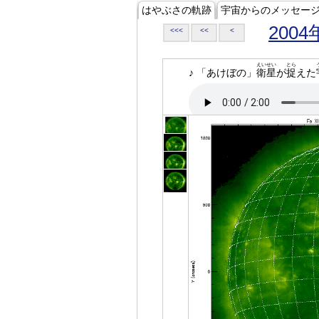
はやぶさの軌跡
宇宙からのメッセー
2004
<<<
<<
<
えいせい
とら
♪ 「あけぼの」
衛星
が
捉
えた