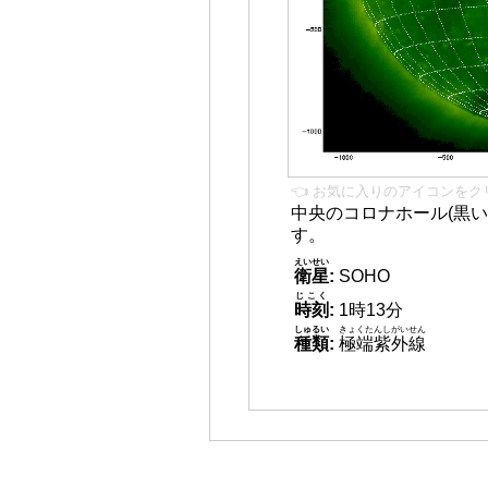
👈 お気に入りのアイコンをク
中央のコロナホール(黒い
す。
えいせい
衛星
:
SOHO
じこく
時刻
:
1時13分
しゅるい
きょくたんしがいせん
種類
:
極端紫外線