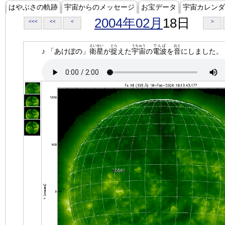
はやぶさの軌跡
宇宙からのメッセージ
お宝データ
宇宙カレンダ
2004年02月
18日
<<<
<<
<
>
えいせい
とら
うちゅう
でんぱ
おと
♪ 「あけぼの」
衛星
が
捉
えた
宇宙
の
電波
を
音
にしました。