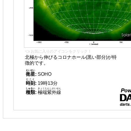
👈 お気に入りのアイコンをクリック！
北極から伸びるコロナホール(黒い部分)が特
徴的です。
えいせい
衛星
:
SOHO
じこく
時刻
:
19時13分
しゅるい
きょくたんしがいせん
種類
:
極端紫外線