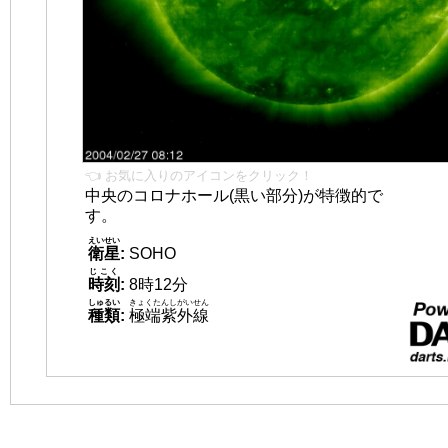
👈 お気に入りのアイコンをクリック！
中央のコロナホール(黒い部分)が特徴的で
す。
えいせい
衛星
:
SOHO
じこく
時刻
:
8時12分
しゅるい
きょくたんしがいせん
種類
:
極端紫外線