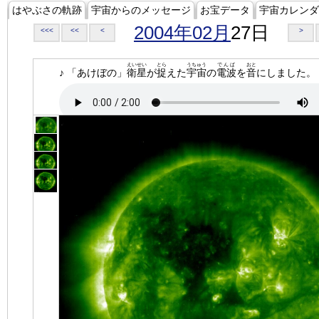
はやぶさの軌跡
宇宙からのメッセージ
お宝データ
宇宙カレンダ
2004年02月
27日
<<<
<<
<
>
えいせい
とら
うちゅう
でんぱ
おと
♪ 「あけぼの」
衛星
が
捉
えた
宇宙
の
電波
を
音
にしました。