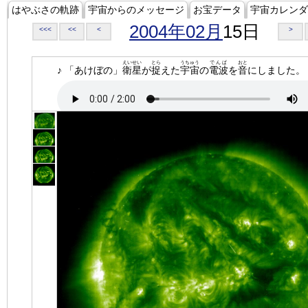
はやぶさの軌跡
宇宙からのメッセージ
お宝データ
宇宙カレンダ
2004年02月
15日
<<<
<<
<
>
えいせい
とら
うちゅう
でんぱ
おと
♪ 「あけぼの」
衛星
が
捉
えた
宇宙
の
電波
を
音
にしました。