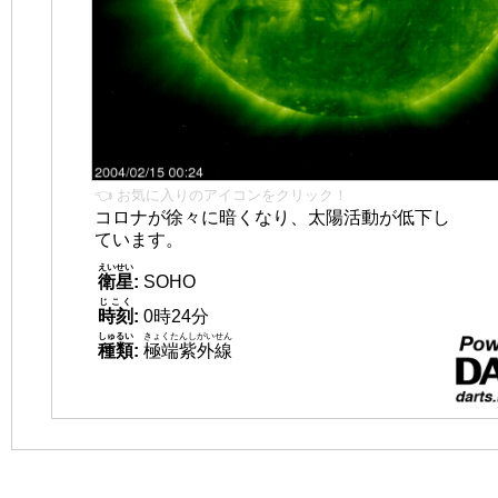
👈 お気に入りのアイコンをクリック！
コロナが徐々に暗くなり、太陽活動が低下し
ています。
えいせい
衛星
:
SOHO
じこく
時刻
:
0時24分
しゅるい
きょくたんしがいせん
種類
:
極端紫外線