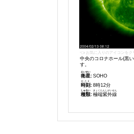
👈 お気に入りのアイコンをク
中央のコロナホール(黒い
す。
えいせい
衛星
:
SOHO
じこく
時刻
:
8時12分
しゅるい
きょくたんしがいせん
種類
:
極端紫外線