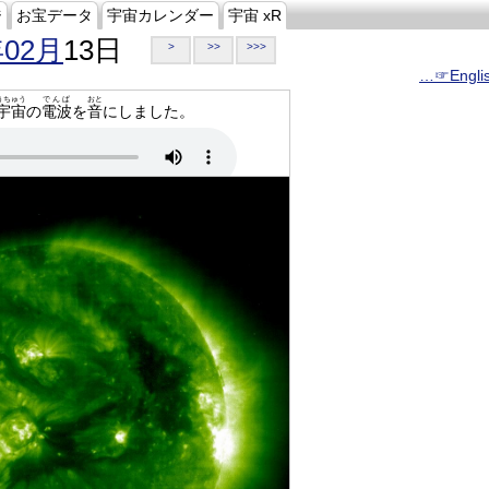
ジ
お宝データ
宇宙カレンダー
宇宙 xR
年02月
13日
>
>>
>>>
…☞Engli
うちゅう
でんぱ
おと
宇宙
の
電波
を
音
にしました。