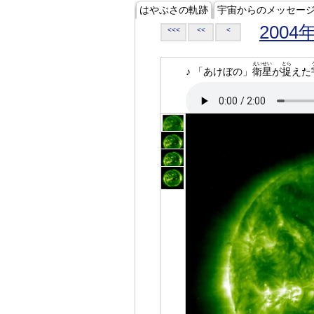
はやぶさの軌跡
宇宙からのメッセー
2004
<<<
<<
<
えいせい
とら
♪ 「あけぼの」
衛星
が
捉
えた