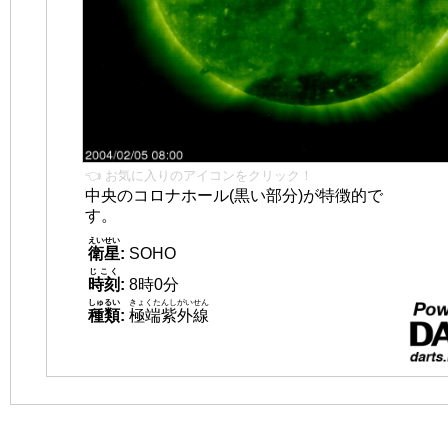
👈 お気に入りのアイコンをクリック！
中央のコロナホール(黒い部分)が特徴的で
す。
えいせい
衛星
:
SOHO
じこく
時刻
:
8時0分
しゅるい
きょくたんしがいせん
種類
:
極端紫外線