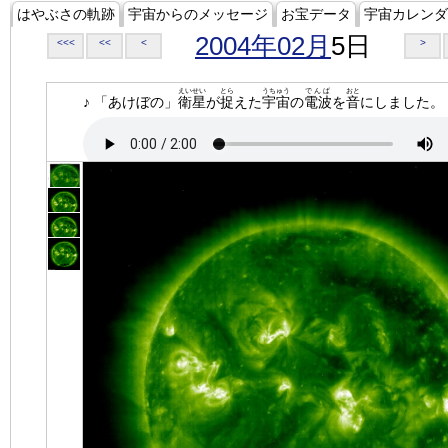
はやぶさの軌跡
宇宙からのメッセージ
お宝データ
宇宙カレンダ
2004年02月
5日
<<<
<<
<
>
えいせい
とら
うちゅう
でんぱ
おと
♪ 「あけぼの」
衛星
が
捉
えた
宇宙
の
電波
を
音
にしました。