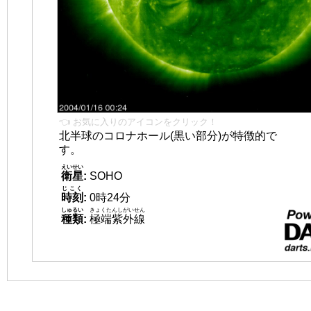
👈 お気に入りのアイコンをクリック！
北半球のコロナホール(黒い部分)が特徴的で
す。
えいせい
衛星
:
SOHO
じこく
時刻
:
0時24分
しゅるい
きょくたんしがいせん
種類
:
極端紫外線