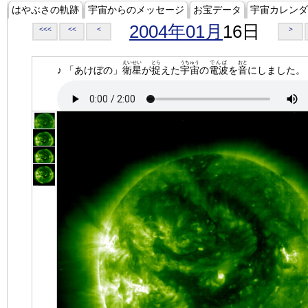
はやぶさの軌跡
宇宙からのメッセージ
お宝データ
宇宙カレンダ
2004年01月
16日
<<<
<<
<
>
えいせい
とら
うちゅう
でんぱ
おと
♪ 「あけぼの」
衛星
が
捉
えた
宇宙
の
電波
を
音
にしました。