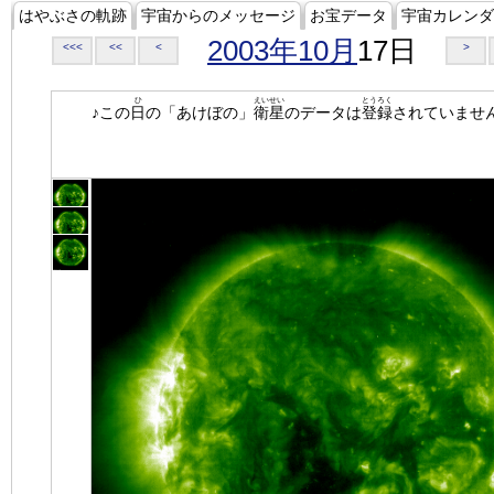
はやぶさの軌跡
宇宙からのメッセージ
お宝データ
宇宙カレンダ
2003年10月
17日
<<<
<<
<
>
ひ
えいせい
とうろく
♪この
日
の「あけぼの」
衛星
のデータは
登録
されていませ