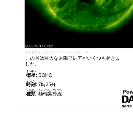
👈 お気に入りのアイコンをクリック！
この月は巨大な太陽フレアがいくつも起きま
した。
えいせい
衛星
:
SOHO
じこく
時刻
:
7時25分
しゅるい
きょくたんしがいせん
種類
:
極端紫外線