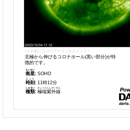
👈 お気に入りのアイコンをクリック！
北極から伸びるコロナホール(黒い部分)が特
徴的です。
えいせい
衛星
:
SOHO
じこく
時刻
:
11時12分
しゅるい
きょくたんしがいせん
種類
:
極端紫外線