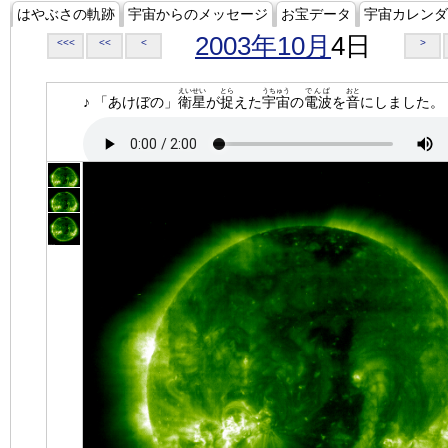
はやぶさの軌跡
宇宙からのメッセージ
お宝データ
宇宙カレンダ
2003年10月
4日
<<<
<<
<
>
えいせい
とら
うちゅう
でんぱ
おと
♪ 「あけぼの」
衛星
が
捉
えた
宇宙
の
電波
を
音
にしました。