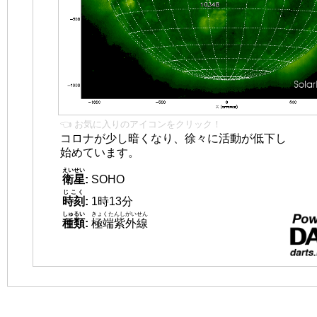
👈 お気に入りのアイコンをクリック！
コロナが少し暗くなり、徐々に活動が低下し
始めています。
えいせい
衛星
:
SOHO
じこく
時刻
:
1時13分
しゅるい
きょくたんしがいせん
種類
:
極端紫外線