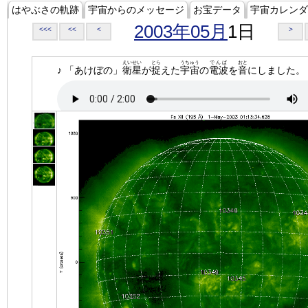
はやぶさの軌跡
宇宙からのメッセージ
お宝データ
宇宙カレンダ
2003年05月
1日
<<<
<<
<
>
えいせい
とら
うちゅう
でんぱ
おと
♪ 「あけぼの」
衛星
が
捉
えた
宇宙
の
電波
を
音
にしました。