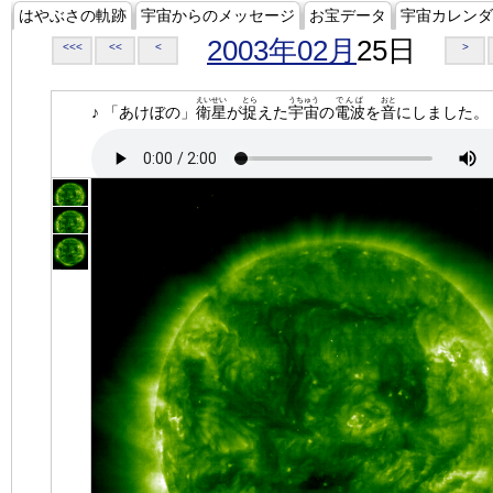
はやぶさの軌跡
宇宙からのメッセージ
お宝データ
宇宙カレンダ
2003年02月
25日
<<<
<<
<
>
えいせい
とら
うちゅう
でんぱ
おと
♪ 「あけぼの」
衛星
が
捉
えた
宇宙
の
電波
を
音
にしました。