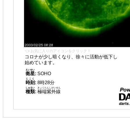
👈 お気に入りのアイコンをクリック！
コロナが少し暗くなり、徐々に活動が低下し
始めています。
えいせい
衛星
:
SOHO
じこく
時刻
:
8時28分
しゅるい
きょくたんしがいせん
種類
:
極端紫外線