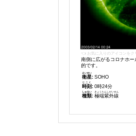
👈 お気に入りのアイコンをク
南側に広がるコロナホール
的です。
えいせい
衛星
:
SOHO
じこく
時刻
:
0時24分
しゅるい
きょくたんしがいせん
種類
:
極端紫外線