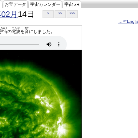
ジ
お宝データ
宇宙カレンダー
宇宙 xR
年02月
14日
>
>>
>>>
…☞Engli
うちゅう
でんぱ
おと
宇宙
の
電波
を
音
にしました。