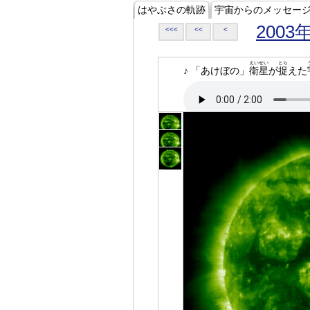
はやぶさの軌跡
宇宙からのメッセー
2003
<<<
<<
<
えいせい
とら
♪ 「あけぼの」
衛星
が
捉
えた