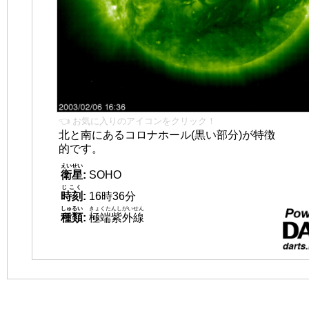
👈 お気に入りのアイコンをクリック！
北と南にあるコロナホール(黒い部分)が特徴
的です。
えいせい
衛星
:
SOHO
じこく
時刻
:
16時36分
しゅるい
きょくたんしがいせん
種類
:
極端紫外線