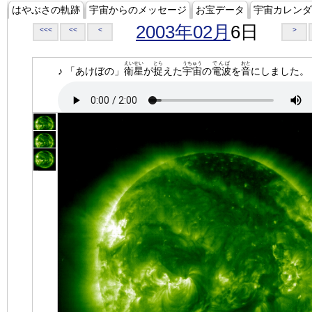
はやぶさの軌跡
宇宙からのメッセージ
お宝データ
宇宙カレンダ
2003年02月
6日
<<<
<<
<
>
えいせい
とら
うちゅう
でんぱ
おと
♪ 「あけぼの」
衛星
が
捉
えた
宇宙
の
電波
を
音
にしました。