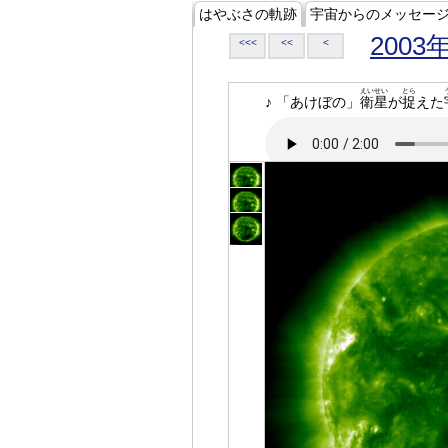
はやぶさの軌跡
宇宙からのメッセー
2003
<<<
<<
<
えいせい
とら
♪ 「あけぼの」
衛星
が
捉
えた