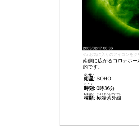
👈 お気に入りのアイコンをク
南側に広がるコロナホール
的です。
えいせい
衛星
:
SOHO
じこく
時刻
:
0時36分
しゅるい
きょくたんしがいせん
種類
:
極端紫外線