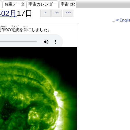
ジ
お宝データ
宇宙カレンダー
宇宙 xR
年02月
17日
>
>>
>>>
…☞Engli
うちゅう
でんぱ
おと
宇宙
の
電波
を
音
にしました。