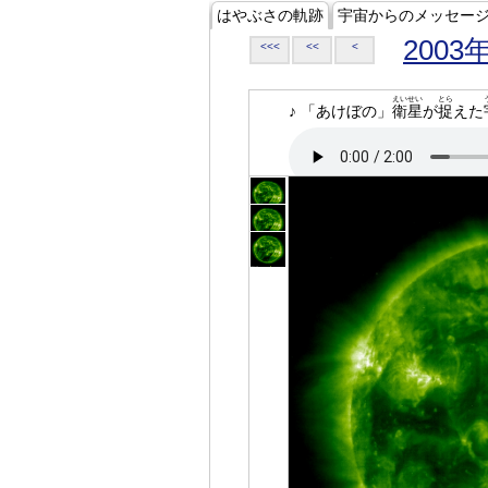
はやぶさの軌跡
宇宙からのメッセー
2003
<<<
<<
<
えいせい
とら
♪ 「あけぼの」
衛星
が
捉
えた