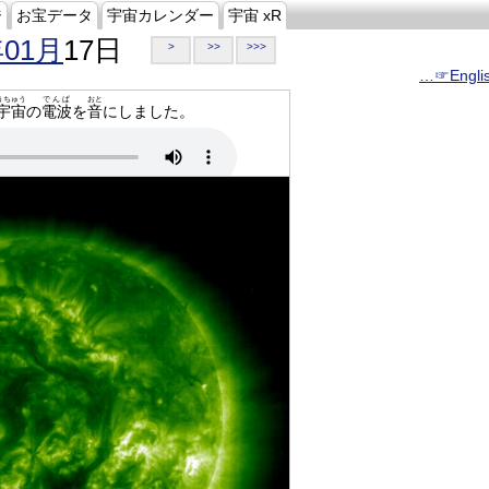
ジ
お宝データ
宇宙カレンダー
宇宙 xR
年01月
17日
>
>>
>>>
…☞Engli
うちゅう
でんぱ
おと
宇宙
の
電波
を
音
にしました。