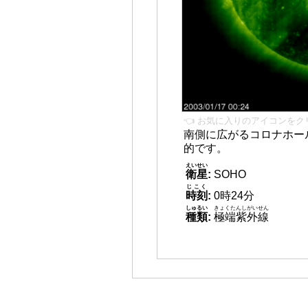
👈 お気に入りのアイコンをク
南側に広がるコロナホール
的です。
えいせい
衛星
:
SOHO
じこく
時刻
:
0時24分
しゅるい
きょくたんしがいせん
種類
:
極端紫外線