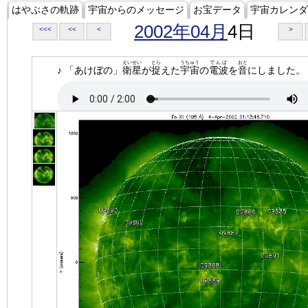
はやぶさの軌跡
宇宙からのメッセージ
お宝データ
宇宙カレンダ
2002年04月
4日
<<<
<<
<
>
えいせい
とら
うちゅう
でんぱ
おと
♪ 「あけぼの」
衛星
が
捉
えた
宇宙
の
電波
を
音
にしました。