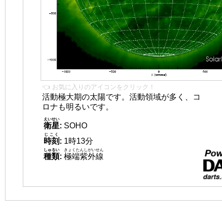
👈 お気に入りのアイコンをクリック！
活動極大期の太陽です。活動領域が多く、コ
ロナも明るいです。
えいせい
衛星
:
SOHO
じこく
時刻
:
1時13分
しゅるい
きょくたんしがいせん
種類
:
極端紫外線