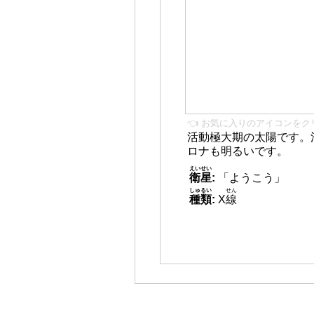
👈 お気に入りのアイコンをク
活動極大期の太陽です。
ロナも明るいです。
えいせい
衛星
:
「ようこう」
しゅるい
せん
種類
:
X
線