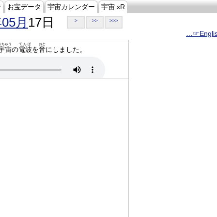
ジ
お宝データ
宇宙カレンダー
宇宙 xR
年05月
17日
>
>>
>>>
…☞Engli
うちゅう
でんぱ
おと
宇宙
の
電波
を
音
にしました。