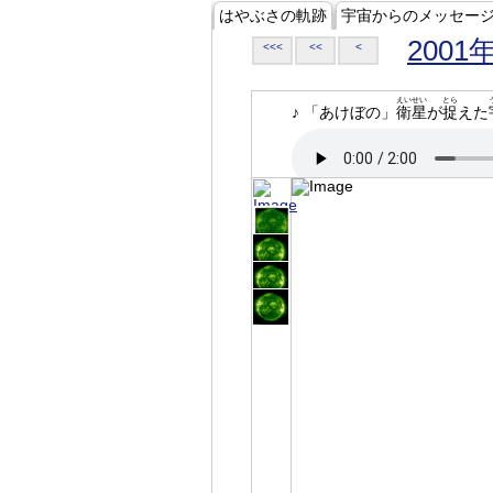
はやぶさの軌跡
宇宙からのメッセー
2001
<<<
<<
<
えいせい
とら
♪ 「あけぼの」
衛星
が
捉
えた