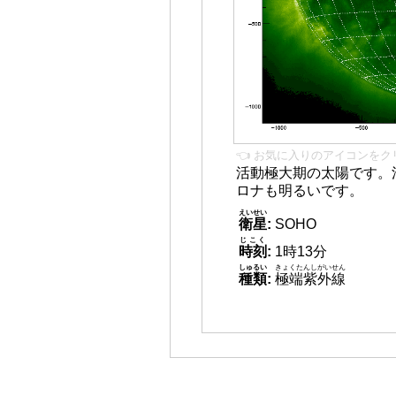
👈 お気に入りのアイコンをク
活動極大期の太陽です。
ロナも明るいです。
えいせい
衛星
:
SOHO
じこく
時刻
:
1時13分
しゅるい
きょくたんしがいせん
種類
:
極端紫外線