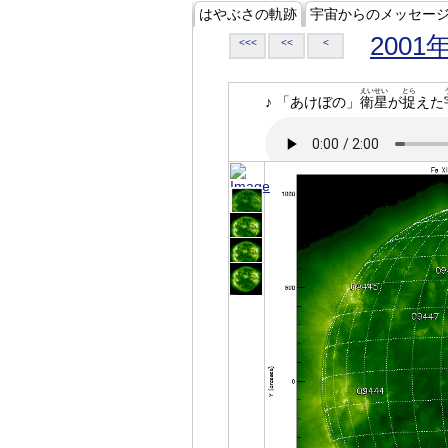
はやぶさの軌跡
宇宙からのメッセー
2001
<<<
<<
<
えいせい
とら
♪ 「あけぼの」
衛星
が
捉
えた