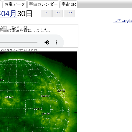
ジ
お宝データ
宇宙カレンダー
宇宙 xR
年04月
30日
>
>>
>>>
…☞Engli
うちゅう
でんぱ
おと
宇宙
の
電波
を
音
にしました。