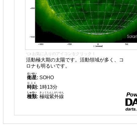
👈 お気に入りのアイコンをクリック！
活動極大期の太陽です。活動領域が多く、コ
ロナも明るいです。
えいせい
衛星
:
SOHO
じこく
時刻
:
1時13分
しゅるい
きょくたんしがいせん
種類
:
極端紫外線