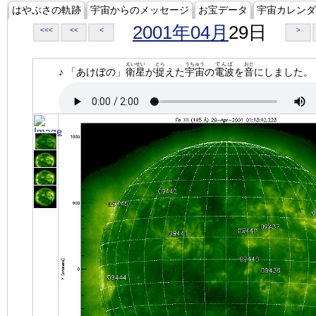
はやぶさの軌跡
宇宙からのメッセージ
お宝データ
宇宙カレンダ
2001年04月
29日
<<<
<<
<
>
えいせい
とら
うちゅう
でんぱ
おと
♪ 「あけぼの」
衛星
が
捉
えた
宇宙
の
電波
を
音
にしました。