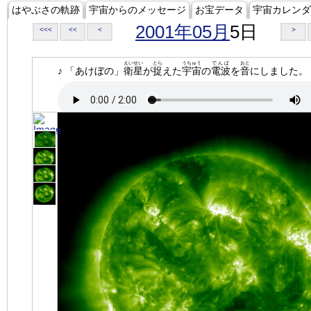
はやぶさの軌跡
宇宙からのメッセージ
お宝データ
宇宙カレンダ
2001年05月
5日
<<<
<<
<
>
えいせい
とら
うちゅう
でんぱ
おと
♪ 「あけぼの」
衛星
が
捉
えた
宇宙
の
電波
を
音
にしました。