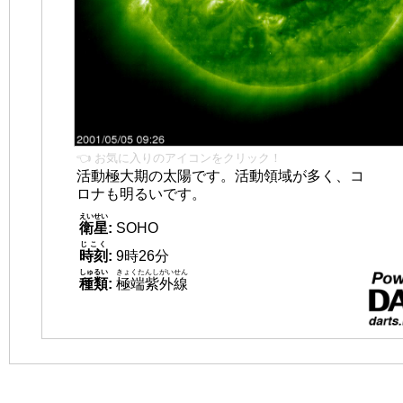
👈 お気に入りのアイコンをクリック！
活動極大期の太陽です。活動領域が多く、コ
ロナも明るいです。
えいせい
衛星
:
SOHO
じこく
時刻
:
9時26分
しゅるい
きょくたんしがいせん
種類
:
極端紫外線