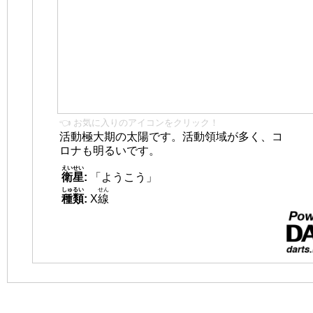
👈 お気に入りのアイコンをクリック！
活動極大期の太陽です。活動領域が多く、コ
ロナも明るいです。
えいせい
衛星
:
「ようこう」
しゅるい
せん
種類
:
X
線