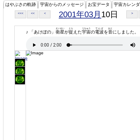
はやぶさの軌跡
宇宙からのメッセージ
お宝データ
宇宙カレンダ
2001年03月
10日
<<<
<<
<
>
えいせい
とら
うちゅう
でんぱ
おと
♪ 「あけぼの」
衛星
が
捉
えた
宇宙
の
電波
を
音
にしました。