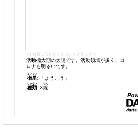
👈 お気に入りのアイコンをクリック！
活動極大期の太陽です。活動領域が多く、コ
ロナも明るいです。
えいせい
衛星
:
「ようこう」
しゅるい
せん
種類
:
X
線