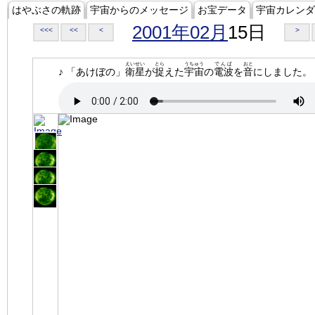
はやぶさの軌跡
宇宙からのメッセージ
お宝データ
宇宙カレンダ
2001年02月
15日
<<<
<<
<
>
えいせい
とら
うちゅう
でんぱ
おと
♪ 「あけぼの」
衛星
が
捉
えた
宇宙
の
電波
を
音
にしました。