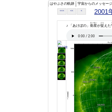
はやぶさの軌跡
宇宙からのメッセー
2001
<<<
<<
<
えいせい
とら
♪ 「あけぼの」
衛星
が
捉
えた