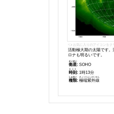
👈 お気に入りのアイコンをク
活動極大期の太陽です。
ロナも明るいです。
えいせい
衛星
:
SOHO
じこく
時刻
:
1時13分
しゅるい
きょくたんしがいせん
種類
:
極端紫外線