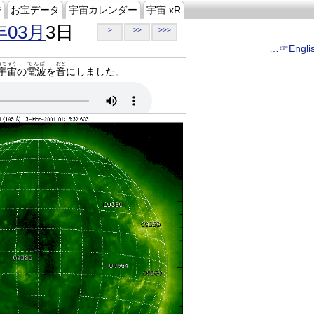
ジ
お宝データ
宇宙カレンダー
宇宙 xR
年03月
3日
>
>>
>>>
…☞Engli
うちゅう
でんぱ
おと
宇宙
の
電波
を
音
にしました。