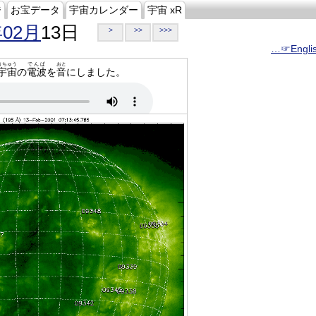
ジ
お宝データ
宇宙カレンダー
宇宙 xR
年02月
13日
>
>>
>>>
…☞Engli
うちゅう
でんぱ
おと
宇宙
の
電波
を
音
にしました。