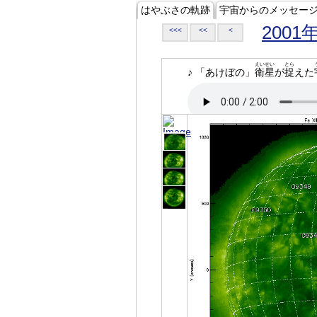
はやぶさの軌跡
宇宙からのメッセー
2001
<<<
<<
<
えいせい
とら
♪ 「あけぼの」
衛星
が
捉
えた