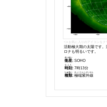
👈 お気に入りのアイコンをク
活動極大期の太陽です。
ロナも明るいです。
えいせい
衛星
:
SOHO
じこく
時刻
:
7時13分
しゅるい
きょくたんしがいせん
種類
:
極端紫外線