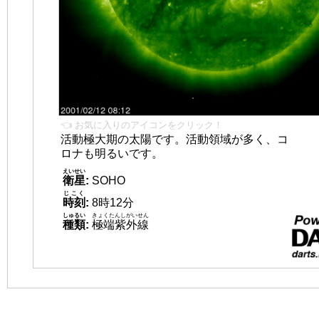
👈 お気に入りのアイコンをクリック！
活動極大期の太陽です。活動領域が多く、コ
ロナも明るいです。
えいせい
衛星
:
SOHO
じこく
時刻
:
8時12分
しゅるい
きょくたんしがいせん
種類
:
極端紫外線