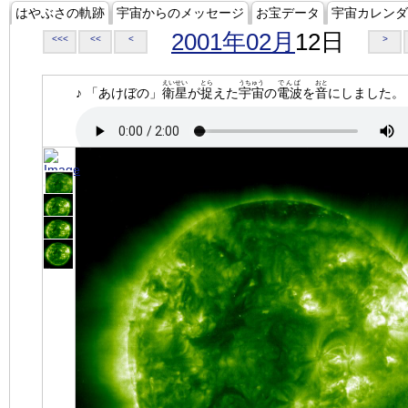
はやぶさの軌跡
宇宙からのメッセージ
お宝データ
宇宙カレンダ
2001年02月
12日
<<<
<<
<
>
えいせい
とら
うちゅう
でんぱ
おと
♪ 「あけぼの」
衛星
が
捉
えた
宇宙
の
電波
を
音
にしました。