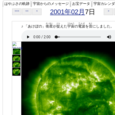
はやぶさの軌跡
宇宙からのメッセージ
お宝データ
宇宙カレンダ
2001年02月
7日
<<<
<<
<
>
えいせい
とら
うちゅう
でんぱ
おと
♪ 「あけぼの」
衛星
が
捉
えた
宇宙
の
電波
を
音
にしました。