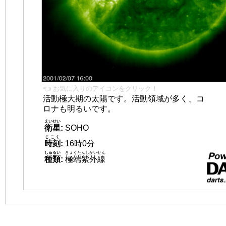
👈 お気に入りのアイコンをクリック！
活動極大期の太陽です。活動領域が多く、コ
ロナも明るいです。
えいせい
衛星
:
SOHO
じこく
時刻
:
16時0分
しゅるい
きょくたんしがいせん
種類
:
極端紫外線