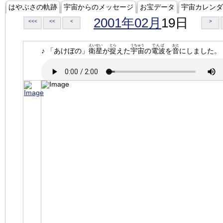
はやぶさの軌跡
宇宙からのメッセージ
お宝データ
宇宙カレンダ
2001年02月
19日
<<<
<<
<
>
えいせい
とら
うちゅう
でんぱ
おと
♪ 「あけぼの」
衛星
が
捉
えた
宇宙
の
電波
を
音
にしました。