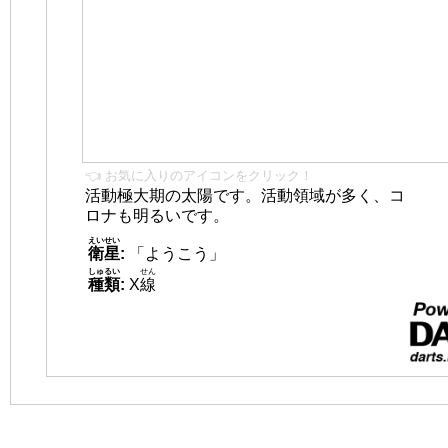
👈 お気に入りのアイコンをクリック！
活動極大期の太陽です。活動領域が多く、コ
ロナも明るいです。
えいせい
衛星
:
「ようこう」
しゅるい
せん
種類
:
X
線