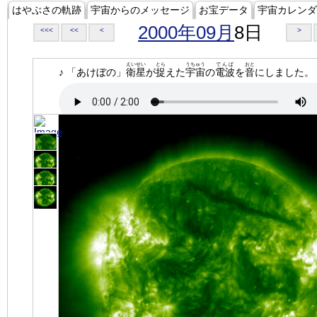
はやぶさの軌跡
宇宙からのメッセージ
お宝データ
宇宙カレンダ
2000年09月
8日
<<<
<<
<
>
えいせい
とら
うちゅう
でんぱ
おと
♪ 「あけぼの」
衛星
が
捉
えた
宇宙
の
電波
を
音
にしました。