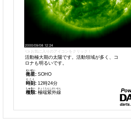
👈 お気に入りのアイコンをクリック！
活動極大期の太陽です。活動領域が多く、コ
ロナも明るいです。
えいせい
衛星
:
SOHO
じこく
時刻
:
12時24分
しゅるい
きょくたんしがいせん
種類
:
極端紫外線