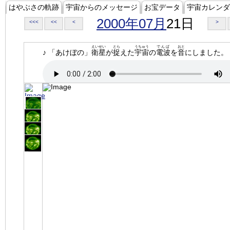
はやぶさの軌跡
宇宙からのメッセージ
お宝データ
宇宙カレンダ
2000年07月
21日
<<<
<<
<
>
えいせい
とら
うちゅう
でんぱ
おと
♪ 「あけぼの」
衛星
が
捉
えた
宇宙
の
電波
を
音
にしました。