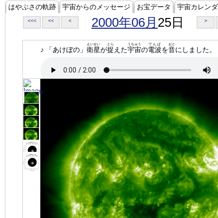
はやぶさの軌跡
宇宙からのメッセージ
お宝データ
宇宙カレンダ
2000年06月
25日
<<<
<<
<
>
えいせい
とら
うちゅう
でんぱ
おと
♪ 「あけぼの」
衛星
が
捉
えた
宇宙
の
電波
を
音
にしました。