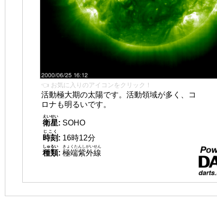
👈 お気に入りのアイコンをクリック！
活動極大期の太陽です。活動領域が多く、コ
ロナも明るいです。
えいせい
衛星
:
SOHO
じこく
時刻
:
16時12分
しゅるい
きょくたんしがいせん
種類
:
極端紫外線