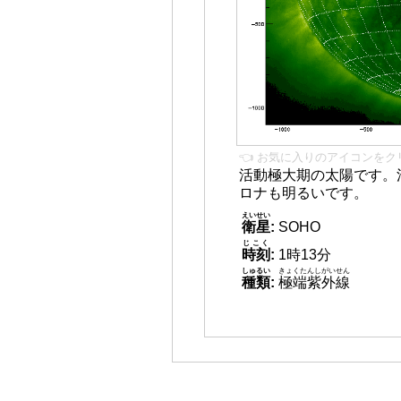
👈 お気に入りのアイコンをク
活動極大期の太陽です。
ロナも明るいです。
えいせい
衛星
:
SOHO
じこく
時刻
:
1時13分
しゅるい
きょくたんしがいせん
種類
:
極端紫外線