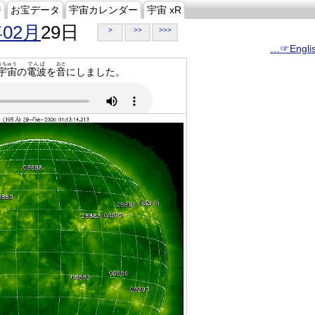
ジ
お宝データ
宇宙カレンダー
宇宙 xR
年02月
29日
>
>>
>>>
…☞Engli
うちゅう
でんぱ
おと
宇宙
の
電波
を
音
にしました。