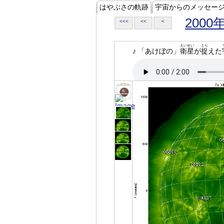
はやぶさの軌跡
宇宙からのメッセー
2000
<<<
<<
<
えいせい
とら
♪ 「あけぼの」
衛星
が
捉
えた