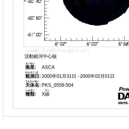
👈 お気に入りのアイコンをクリック！
活動銀河中心核
えいせい
衛星
:
ASCA
かんそく
び
観測
日
:
2000年01月31日 - 2000年02月01日
てんたいめい
天体名
:
PKS_0558-504
しゅるい
せん
種類
:
X
線