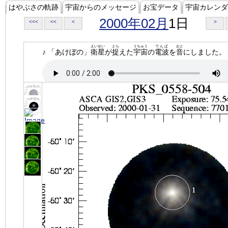
はやぶさの軌跡
宇宙からのメッセージ
お宝データ
宇宙カレンダ
2000年02月
1日
<<<
<<
<
>
えいせい
とら
うちゅう
でんぱ
おと
♪ 「あけぼの」
衛星
が
捉
えた
宇宙
の
電波
を
音
にしました。