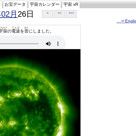
ジ
お宝データ
宇宙カレンダー
宇宙 xR
年02月
26日
>
>>
>>>
…☞Engli
うちゅう
でんぱ
おと
宇宙
の
電波
を
音
にしました。