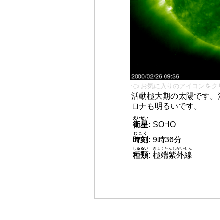
👈 お気に入りのアイコンをク
活動極大期の太陽です。
ロナも明るいです。
えいせい
衛星
:
SOHO
じこく
時刻
:
9時36分
しゅるい
きょくたんしがいせん
種類
:
極端紫外線