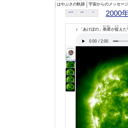
はやぶさの軌跡
宇宙からのメッセー
2000
<<<
<<
<
えいせい
とら
♪ 「あけぼの」
衛星
が
捉
えた