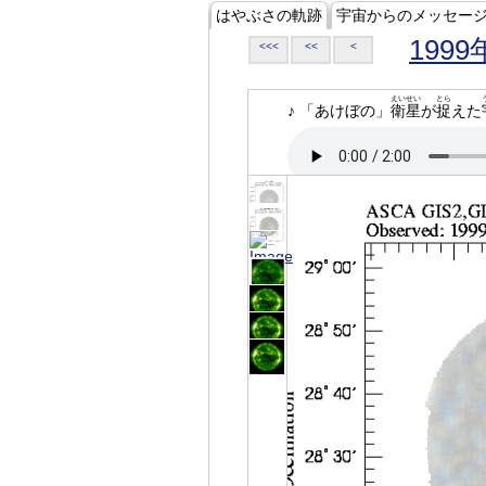
はやぶさの軌跡
宇宙からのメッセー
1999
<<<
<<
<
えいせい
とら
♪ 「あけぼの」
衛星
が
捉
えた