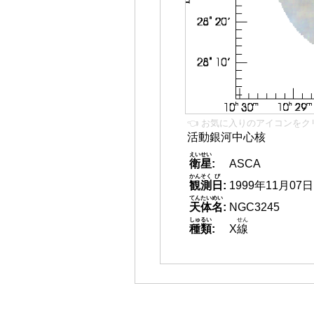
👈 お気に入りのアイコンをク
活動銀河中心核
えいせい
衛星
:
ASCA
かんそく
び
観測
日
:
1999年11月07日
てんたいめい
天体名
:
NGC3245
しゅるい
せん
種類
:
X
線