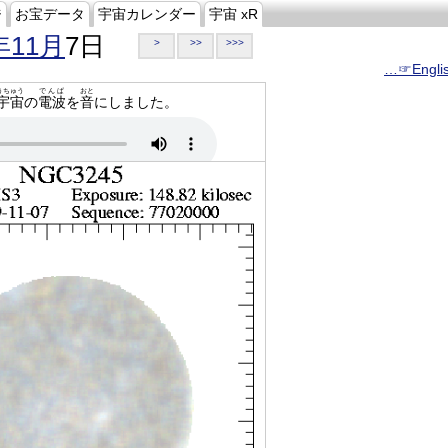
ジ
お宝データ
宇宙カレンダー
宇宙 xR
年11月
7日
>
>>
>>>
…☞Engli
うちゅう
でんぱ
おと
宇宙
の
電波
を
音
にしました。