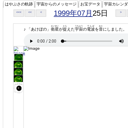
はやぶさの軌跡
宇宙からのメッセージ
お宝データ
宇宙カレンダ
1999年07月
25日
<<<
<<
<
>
えいせい
とら
うちゅう
でんぱ
おと
♪ 「あけぼの」
衛星
が
捉
えた
宇宙
の
電波
を
音
にしました。