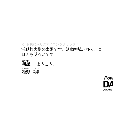
👈 お気に入りのアイコンをクリック！
活動極大期の太陽です。活動領域が多く、コ
ロナも明るいです。
えいせい
衛星
:
「ようこう」
しゅるい
せん
種類
:
X
線