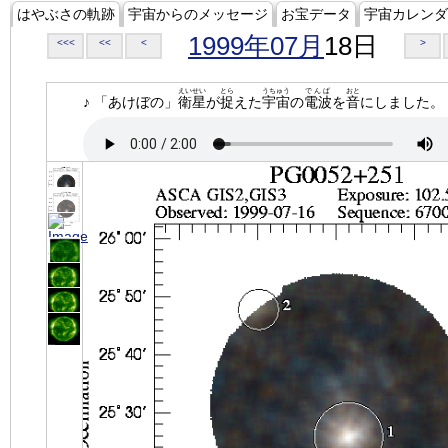
はやぶさの軌跡
宇宙からのメッセージ
お宝データ
宇宙カレンダ
1999年07月
18日
<<<
<<
<
>
えいせい
とら
うちゅう
でんぱ
おと
♪ 「あけぼの」
衛星
が
捉
えた
宇宙
の
電波
を
音
にしました。