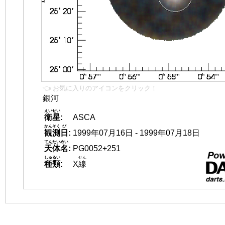
👈 お気に入りのアイコンをクリック！
銀河
えいせい
衛星
:
ASCA
かんそく
び
観測
日
:
1999年07月16日 - 1999年07月18日
てんたいめい
天体名
:
PG0052+251
しゅるい
せん
種類
:
X
線