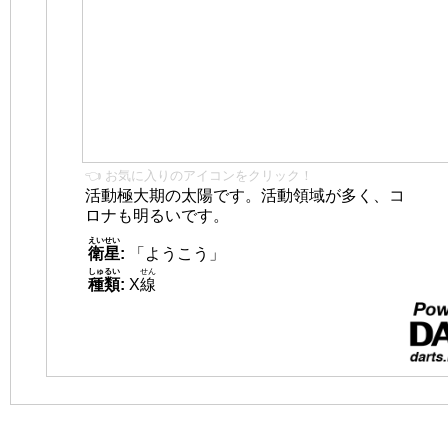
👈 お気に入りのアイコンをクリック！
活動極大期の太陽です。活動領域が多く、コ
ロナも明るいです。
えいせい
衛星
:
「ようこう」
しゅるい
せん
種類
:
X
線