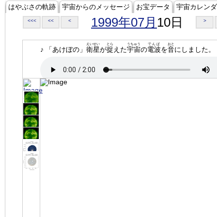
はやぶさの軌跡
宇宙からのメッセージ
お宝データ
宇宙カレンダ
1999年07月
10日
<<<
<<
<
>
えいせい
とら
うちゅう
でんぱ
おと
♪ 「あけぼの」
衛星
が
捉
えた
宇宙
の
電波
を
音
にしました。