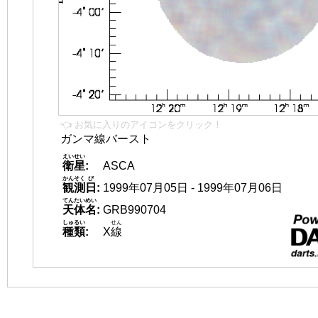
👈 お気に入りのアイコンをクリック！
ガンマ線バースト
えいせい
衛星
:
ASCA
かんそく
び
観測
日
:
1999年07月05日 - 1999年07月06日
てんたいめい
天体名
:
GRB990704
しゅるい
せん
種類
:
X
線