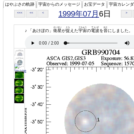
はやぶさの軌跡
宇宙からのメッセージ
お宝データ
宇宙カレンダ
1999年07月
6日
<<<
<<
<
>
えいせい
とら
うちゅう
でんぱ
おと
♪ 「あけぼの」
衛星
が
捉
えた
宇宙
の
電波
を
音
にしました。