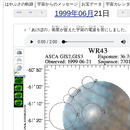
はやぶさの軌跡
宇宙からのメッセージ
お宝データ
宇宙カレンダ
1999年06月
21日
<<<
<<
<
>
えいせい
とら
うちゅう
でんぱ
おと
♪ 「あけぼの」
衛星
が
捉
えた
宇宙
の
電波
を
音
にしました。