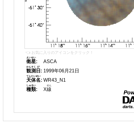
👈 お気に入りのアイコンをクリック！
えいせい
衛星
:
ASCA
かんそく
び
観測
日
:
1999年06月21日
てんたいめい
天体名
:
WR43_N1
しゅるい
せん
種類
:
X
線