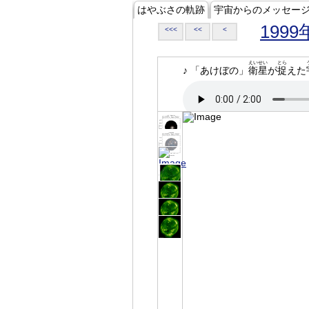
はやぶさの軌跡
宇宙からのメッセー
1999
<<<
<<
<
えいせい
とら
♪ 「あけぼの」
衛星
が
捉
えた