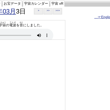
ジ
お宝データ
宇宙カレンダー
宇宙 xR
年03月
3日
>
>>
>>>
…☞Engli
うちゅう
でんぱ
おと
宇宙
の
電波
を
音
にしました。