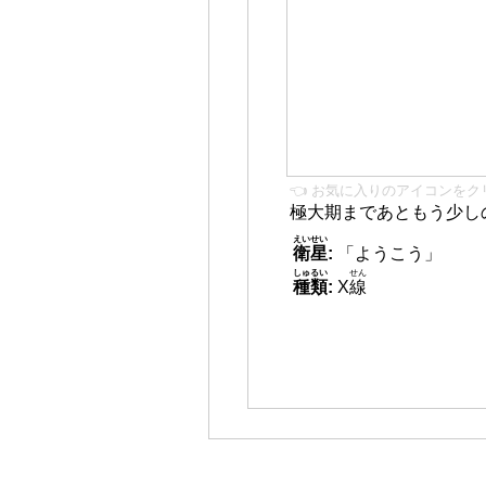
👈 お気に入りのアイコンをク
極大期まであともう少し
えいせい
衛星
:
「ようこう」
しゅるい
せん
種類
:
X
線