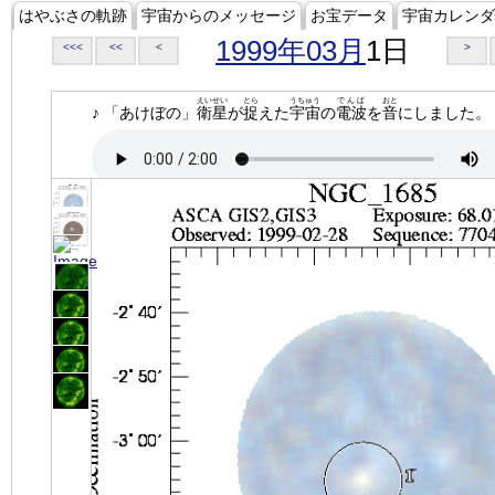
はやぶさの軌跡
宇宙からのメッセージ
お宝データ
宇宙カレンダ
1999年03月
1日
<<<
<<
<
>
えいせい
とら
うちゅう
でんぱ
おと
♪ 「あけぼの」
衛星
が
捉
えた
宇宙
の
電波
を
音
にしました。