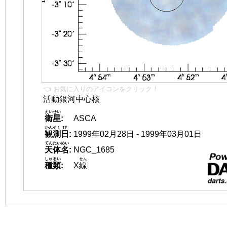
👈 お気に入りのアイコンをクリック！
活動銀河中心核
えいせい
衛星
:
ASCA
かんそく
び
観測
日
:
1999年02月28日 - 1999年03月01日
てんたいめい
天体名
:
NGC_1685
しゅるい
せん
種類
:
X
線